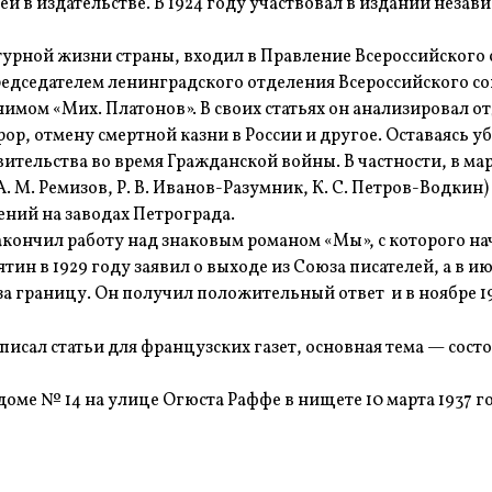
 в издательстве. В 1924 году участвовал в издании неза
турной жизни страны, входил в Правление Всероссийского 
редседателем ленинградского отделения Всероссийского с
нимом «Мих. Платонов». В своих статьях он анализировал
рор, отмену смертной казни в России и другое. Оставаясь
ительства во время Гражданской войны. В частности, в мар
, А. М. Ремизов, Р. В. Иванов-Разумник, К. С. Петров-Водк
ений на заводах Петрограда.
закончил работу над знаковым романом «Мы», с которого на
тин в 1929 году заявил о выходе из Союза писателей, а в ию
а границу. Он получил положительный ответ и в ноябре 1931
писал статьи для французских газет, основная тема — сост
доме № 14 на улице Огюста Раффе в нищете 10 марта 1937 г