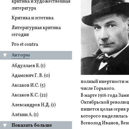
критика и художественная
литература
Критика и эстетика
Литературная критика
сегодня
Pro et contra
Авторы
Абдуллаев Е. (1)
Адамович Г. В. (0)
полный инертности ми
Аксаков И.С. (5)
числе Горького.
Аксаков К.С. (22)
В марте 1916 года За
Октябрьской революци
Александров Н.Д. (1)
пишется целая серия р
Алёхин А. (1)
которого выделилась
Всеволод Иванов, Вен
Показать больше