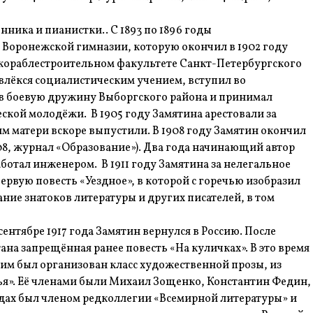
нника и пианистки.. С 1893 по 1896 годы
 Воронежской гимназии, которую окончил в 1902 году
 кораблестроительном факультете Санкт-Петербургского
увлёкся социалистическим учением, вступил во
в боевую дружину Выборгского района и принимал
кой молодёжи. В 1905 году Замятина арестовали за
м матери вскоре выпустили. В 1908 году Замятин окончил
908, журнал «Образование»). Два года начинающий автор
ботал инженером. В 1911 году Замятина за нелегальное
ервую повесть «Уездное», в которой с горечью изобразил
ие знатоков литературы и других писателей, в том
ентябре 1917 года Замятин вернулся в Россию. После
на запрещённая ранее повесть «На куличках». В это время
в им был организован класс художественной прозы, из
я». Её членами были Михаил Зощенко, Константин Федин,
одах был членом редколлегии «Всемирной литературы» и