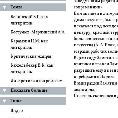
заведующим редакцией
Темы
современник».
Был активен в литера
Белинский В.Г. как
Дома искусств, был п
литкритик
печатался под псевдо
Бестужев-Марлинский А.А.
цензуру, красный тер
большевистского прав
Карамзин Н.М. как
искусства (А. А. Блок
литкритик
эсерами рабочих волн
Критические жанры
В 1920 году Замятин 
критики и травли Замя
Кюхельбекер В.К. как
разрешить ему выезд з
литкритик
перебрался в Париж
.
Литкритика и патриотизм
В эмиграции Замятин 
авангарда.
Показать больше
Писатель скончался в 
Типы
Видео