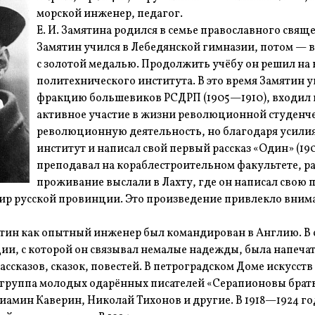
морской инженер, педагог.
Е. И. Замятина родился в семье православного свяще
Замятин учился в Лебедянской гимназии, потом — в
с золотой медалью. Продолжить учёбу он решил на
политехнического института. В это время Замятин 
фракцию большевиков РСДРП (1905—1910), входил 
активное участие в жизни революционной студенчес
революционную деятельность, но благодаря усилия
институт и написал свой первый рассказ «Один» (1
преподавал на кораблестроительном факультете, ра
проживание выслали в Лахту, где он написал свою п
р русской провинции. Это произведение привлекло вниман
мятин как опытный инженер был командирован в Англию. В с
и, с которой он связывал немалые надежды, была напечата
ассказов, сказок, повестей. В петроградском Доме искусст
 группа молодых одарённых писателей «Серапионовы брать
иамин Каверин, Николай Тихонов и другие. В 1918—1924 г