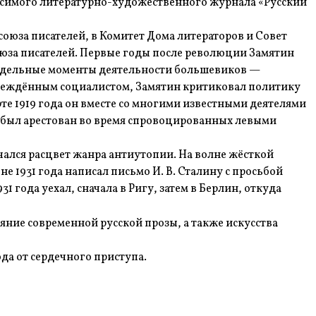
висимого литературно-художественного журнала «Русский
союза писателей, в Комитет Дома литераторов и Совет
оюза писателей. Первые годы после революции Замятин
 отдельные моменты деятельности большевиков —
 убеждённым социалистом, Замятин критиковал политику
те 1919 года он вместе со многими известными деятелями
ин) был арестован во время спровоцированных левыми
чался расцвет жанра антиутопии. На волне жёсткой
не 1931 года написал письмо И. В. Сталину с просьбой
 года уехал, сначала в Ригу, затем в Берлин, откуда
ояние современной русской прозы, а также искусства
ода от сердечного приступа.