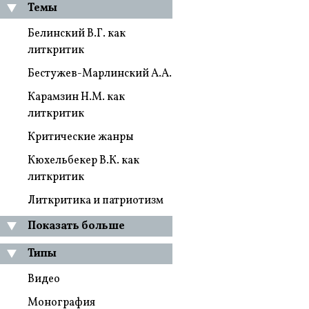
Темы
Белинский В.Г. как
литкритик
Бестужев-Марлинский А.А.
Карамзин Н.М. как
литкритик
Критические жанры
Кюхельбекер В.К. как
литкритик
Литкритика и патриотизм
Показать больше
Типы
Видео
Монография