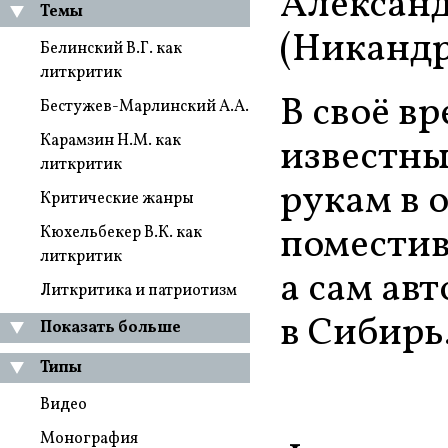
Александ
Темы
(Никанд
Белинский В.Г. как
литкритик
В своё в
Бестужев-Марлинский А.А.
Карамзин Н.М. как
известны
литкритик
рукам в 
Критические жанры
поместив
Кюхельбекер В.К. как
литкритик
а сам ав
Литкритика и патриотизм
в Сибирь
Показать больше
Типы
Видео
Монография