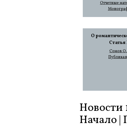
Отчетные мат
Моногра
О романтическо
Статья I
Сомов О.
Публика
Новости 1
Начало | 