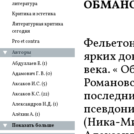
ОБМАНО
литература
Критика и эстетика
Литературная критика
сегодня
Фельетон
Pro et contra
ярких до
Авторы
Абдуллаев Е. (1)
века. « 
Адамович Г. В. (0)
Романовс
Аксаков И.С. (5)
последни
Аксаков К.С. (22)
Александров Н.Д. (1)
псевдони
Алёхин А. (1)
(Ника-Ми
Показать больше