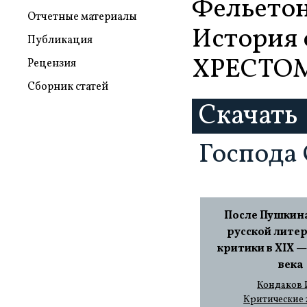
Фельетон
Отчетные материалы
История 
Публикация
ХРЕСТОМА
Рецензия
Сборник статей
Скачать
Господа
После Пушкина
русской лите
критики в XIX —
века
Кондаков И
Критические