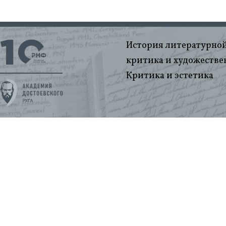
История литературной
критика и художестве
Критика и эстетика